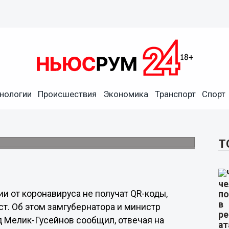
нологии
Происшествия
Экономика
Транспорт
Спорт
ниями к вакцинации от
ендуют изолироваться.
Т
и от коронавируса не получат QR-коды,
. Об этом замгубернатора и министр
 Мелик-Гусейнов сообщил, отвечая на