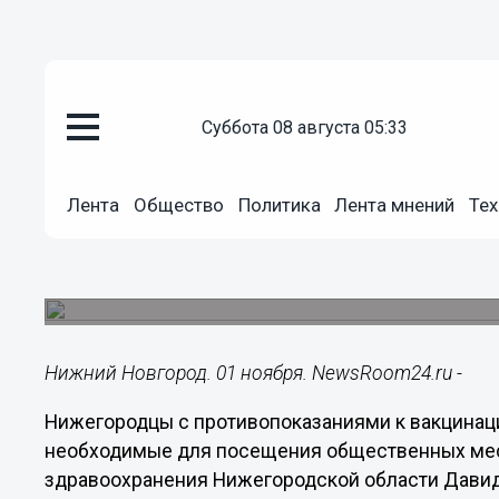
суббота 08 августа 05:33
Здоровье
01.11.2021
11:31
Лента
Общество
Политика
Лента мнений
Тех
Нижегородцы с противопоказа
COVID-19 не получат QR-коды
Непривитым по медпоказаниям жителям реком
Нижний Новгород. 01 ноября. NewsRoom24.ru -
Нижегородцы с противопоказаниями к вакцинаци
необходимые для посещения общественных мест
здравоохранения Нижегородской области Давид