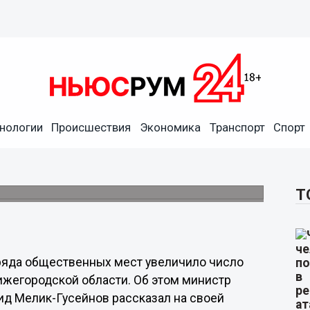
нологии
Происшествия
Экономика
Транспорт
Спорт
ржки при получении QR-
электронных сертификатов.
Т
ряда общественных мест увеличило число
ижегородской области. Об этом министр
ид Мелик-Гусейнов рассказал на своей