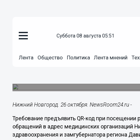
суббота 08 августа 05:51
Здоровье
26.10.2021
09:41
Лента
Общество
Политика
Лента мнений
Тех
Мелик-Гусейнов объяснил заде
кодов нижегородцами
В минздраве рассказали о правилах получения 
Нижний Новгород. 26 октября. NewsRoom24.ru -
Требование предъявить QR-код при посещении 
обращений в адрес медицинских организаций Н
здравоохранения и замгубернатора региона Дав