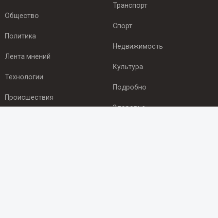
Транспорт
Общество
Спорт
Политика
Недвижимость
Лента мнений
Культура
Технологии
Подробно
Происшествия
Здоровье
Экономика
ПОДПИСКА
Подпишись на рассылку NEWSROOM24
и будь
в курсе новостей в своём городе:
Подписаться