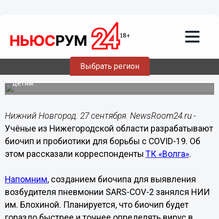
Здоровье
27.09.2021
07:30
Биочип и пробиотики для борьбы с
COVID-19 разрабатывают
нижегородские учёные
Выбрать регион
Потенциальный препарат можно будет принимать даже
детям.
Нижний Новгород. 27 сентября. NewsRoom24.ru -
Учёные из Нижегородской области разрабатывают
биочип и пробиотики для борьбы с COVID-19. Об
этом рассказали корреспонденты
ТК «Волга»
.
Напомним
, созданием биочипа для выявления
возбудителя пневмонии SARS-COV-2 занялся НИИ
им. Блохиной. Планируется, что биочип будет
гораздо быстрее и точнее определять вирус в