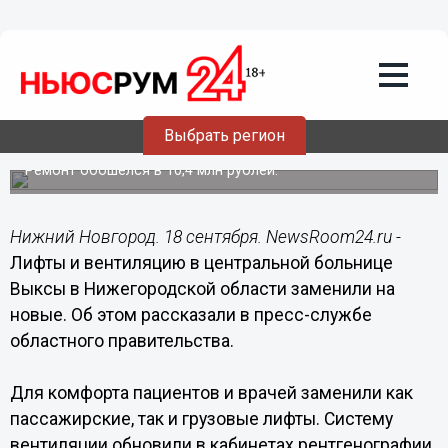
Здоровье
18.09.2021
15:41
Новые лифты и вентиляцию
установили в Выксунской ЦРБ в
Выбрать регион
Нижегородской области
Ремонт обошелся в 10,4 млн рублей.
Нижний Новгород. 18 сентября. NewsRoom24.ru -
Лифты и вентиляцию в центральной больнице
Выксы в Нижегородской области заменили на
новые. Об этом рассказали в пресс-службе
областного правительства.
Для комфорта пациентов и врачей заменили как
пассажирские, так и грузовые лифты. Систему
вентиляции обновили в кабинетах рентгенографии,