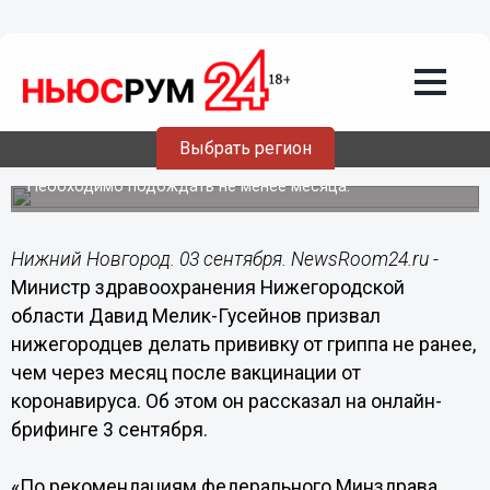
Здоровье
03.09.2021
17:51
Мелик-Гусейнов предупредил об
интервале между прививками от
Выбрать регион
гриппа и коронавируса
Необходимо подождать не менее месяца.
Нижний Новгород. 03 сентября. NewsRoom24.ru -
Министр здравоохранения Нижегородской
области Давид Мелик-Гусейнов призвал
нижегородцев делать прививку от гриппа не ранее,
чем через месяц после вакцинации от
коронавируса. Об этом он рассказал на онлайн-
брифинге 3 сентября.
«По рекомендациям федерального Минздрава,