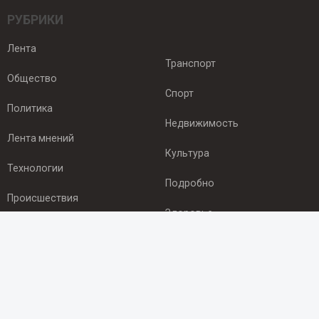
РУБРИКИ
Лента
Транспорт
Общество
Спорт
Политика
Недвижимость
Лента мнений
Культура
Технологии
Подробно
Происшествия
Здоровье
Экономика
ПОДПИСКА
Подпишись на рассылку NEWSROOM24
и будь
в курсе новостей в своём городе: