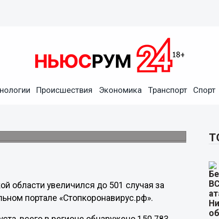
нологии
Происшествия
Экономика
Транспорт
Спорт
лен в Нижегородской
ьшился до 24%.
Т
й области увеличился до 501 случая за
льном портале «Стопкоронавирус.рф».