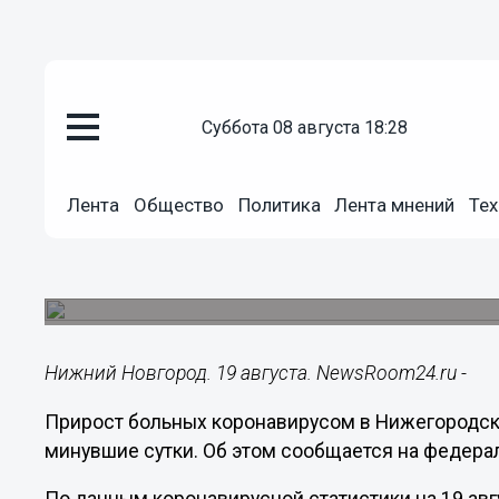
суббота 08 августа 18:28
Здоровье
19.08.2021
12:26
Лента
Общество
Политика
Лента мнений
Тех
501 случай коронавируса выяв
области за сутки
Свободный коечный фонд COVID-больных умен
Нижний Новгород. 19 августа. NewsRoom24.ru -
Прирост больных коронавирусом в Нижегородско
минувшие сутки. Об этом сообщается на федера