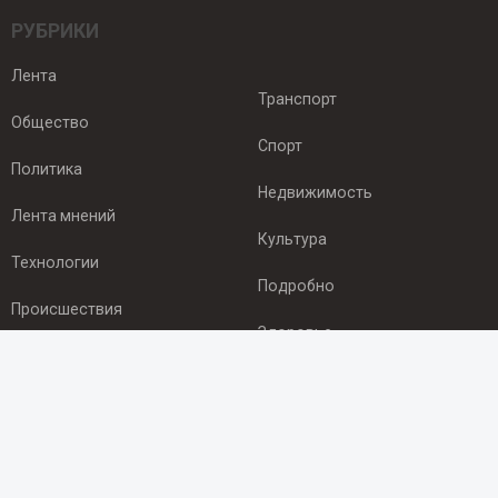
РУБРИКИ
Лента
Транспорт
Общество
Спорт
Политика
Недвижимость
Лента мнений
Культура
Технологии
Подробно
Происшествия
Здоровье
Экономика
ПОДПИСКА
Подпишись на рассылку NEWSROOM24
и будь
в курсе новостей в своём городе: