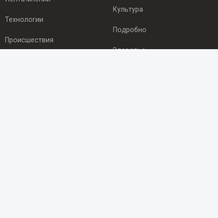
Культура
Технологии
Подробно
Происшествия
Здоровье
Экономика
ПОДПИСКА
Подпишись на рассылку NEWSROOM24
и будь
в курсе новостей в своём городе:
Подписаться
© 2012 - 2025 ООО "Ньюсрум" (ИА Newsroom24 (Ньюсрум24).
Учредитель — ООО "Ньюсрум"
Свидетельство о регистрации СМИ ИА № ФС 77 - 45920 от 22.07.2011г.
выдано Федеральной службой по надзору в сфере связи,
информационных технологий и массовый коммуникаций.
Главный редактор Эмилия Ткаченко. Адрес редакции: Нижний