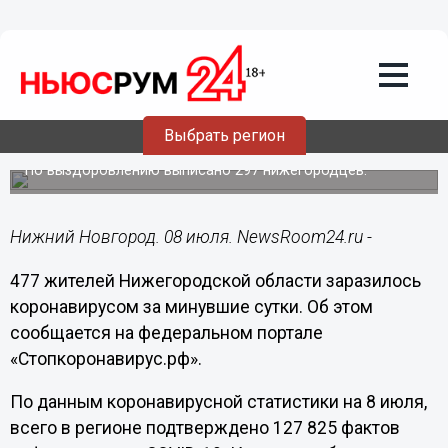
Здоровье
08.07.2021
11:41
477 случаев коронавируса выявлены в
Выбрать регион
Нижегородской области за сутки
По выздоровлению выписано 297 нижегородцев.
Нижний Новгород. 08 июля. NewsRoom24.ru -
477 жителей Нижегородской области заразилось
коронавирусом за минувшие сутки. Об этом
сообщается на федеральном портале
«Стопкоронавирус.рф».
По данным коронавирусной статистики на 8 июля,
всего в регионе подтверждено 127 825 фактов