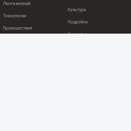
Лента мнений
Культура
Технологии
Подробно
Происшествия
Здоровье
Экономика
ПОДПИСКА
Подпишись на рассылку NEWSROOM24
и будь
в курсе новостей в своём городе:
Подписаться
© 2012 - 2025 ООО "Ньюсрум" (ИА Newsroom24 (Ньюсрум24).
Учредитель — ООО "Ньюсрум"
Свидетельство о регистрации СМИ ИА № ФС 77 - 45920 от 22.07.2011г.
выдано Федеральной службой по надзору в сфере связи,
информационных технологий и массовый коммуникаций.