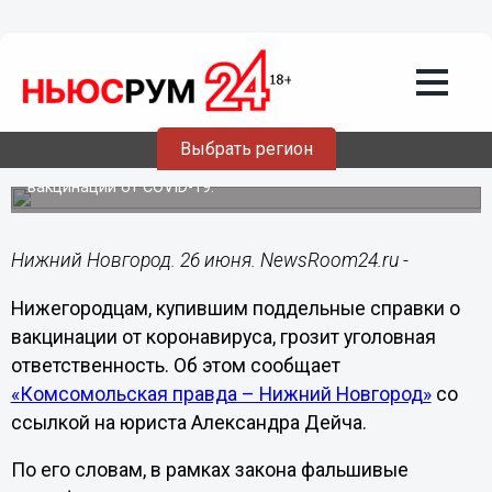
Здоровье
26.06.2021
16:35
Уголовная ответственность грозит
нижегородцам за покупку поддельных
справок о прививках
Выбрать регион
В регионе начали торговать фальшивыми сертификатами
вакцинации от COVID-19.
Нижний Новгород. 26 июня. NewsRoom24.ru -
Нижегородцам, купившим поддельные справки о
вакцинации от коронавируса, грозит уголовная
ответственность. Об этом сообщает
«Комсомольская правда – Нижний Новгород»
со
ссылкой на юриста Александра Дейча.
По его словам, в рамках закона фальшивые