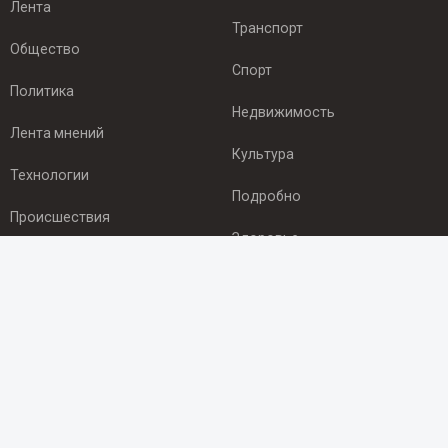
Лента
Транспорт
Общество
Спорт
Политика
Недвижимость
Лента мнений
Культура
Технологии
Подробно
Происшествия
Здоровье
Экономика
ПОДПИСКА
Подпишись на рассылку NEWSROOM24
и будь
в курсе новостей в своём городе:
Подписаться