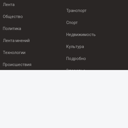
Лента
Транспорт
Общество
Спорт
Политика
Недвижимость
Лента мнений
Культура
Технологии
Подробно
Происшествия
Здоровье
Экономика
ПОДПИСКА
Подпишись на рассылку NEWSROOM24
и будь
в курсе новостей в своём городе:
Подписаться