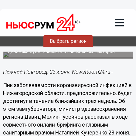
Здоровье
23.06.2021
11:32
Нижегородская область достигнет
пика заболеваемости COVID-19 в
Выбрать регион
течение трех недель
Динамика будет зависеть от нескольких факторов.
Нижний Новгород. 23 июня. NewsRoom24.ru -
Пик заболеваемости коронавирусной инфекцией в
Нижегородской области, предположительно, будет
достигнут в течение ближайших трех недель. Об
этом замгубернатора, министр здравоохранения
региона Давид Мелик-Гусейнов рассказал в ходе
совместного онлайн-брифинга с главным
санитарным врачом Наталией Кучеренко 23 июня.