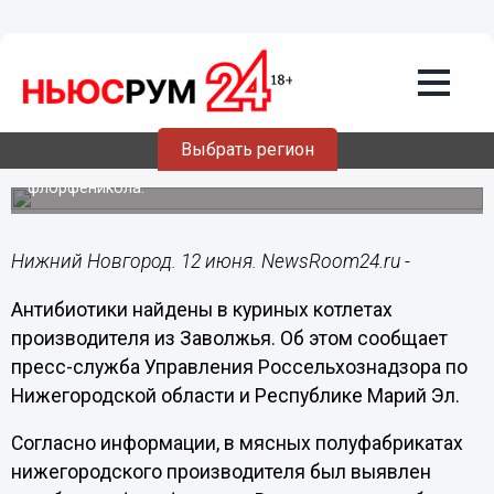
Здоровье
12.06.2021
10:11
Антибиотики обнаружены в куриных
котлетах из Заволжья
Выбрать регион
Полуфабрикаты не прошли проверку на содержание
флорфеникола.
Нижний Новгород. 12 июня. NewsRoom24.ru -
Антибиотики найдены в куриных котлетах
производителя из Заволжья. Об этом сообщает
пресс-служба Управления Россельхознадзора по
Нижегородской области и Республике Марий Эл.
Согласно информации, в мясных полуфабрикатах
нижегородского производителя был выявлен