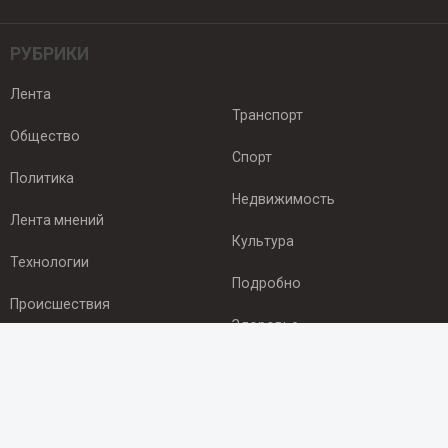
РУБРИКИ
Лента
Транспорт
Общество
Спорт
Политика
Недвижимость
Лента мнений
Культура
Технологии
Подробно
Происшествия
Здоровье
Экономика
ПОДПИСКА
Подпишись на рассылку NEWSROOM24
и будь
в курсе новостей в своём городе: