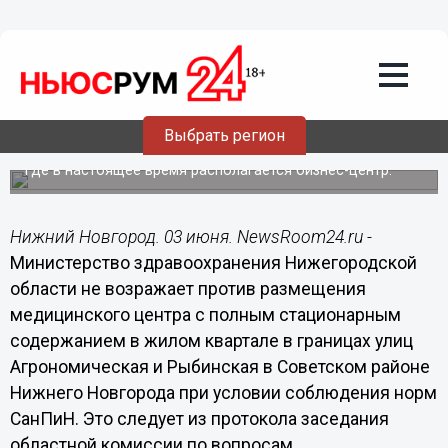
03.06.2021
07:20
Минздрав не возражает против
строительства медцентра со
стационаром на Рыбинской в Нижнем
Новгороде
Выбрать регион
Медцентр разместится в здании 1988 года постройки,
где в настоящее время располагается бизнес-центр.
Нижний Новгород. 03 июня. NewsRoom24.ru -
Министерство здравоохранения Нижегородской
области не возражает против размещения
медицинского центра с полным стационарным
содержанием в жилом квартале в границах улиц
Агрономическая и Рыбинская в Советском районе
Нижнего Новгорода при условии соблюдения норм
СанПиН. Это следует из протокола заседания
областной комиссии по вопросам