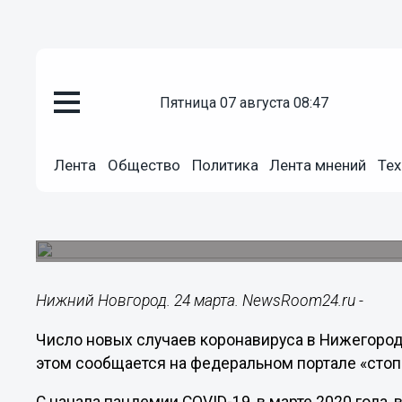
пятница 07 августа 08:47
Здоровье
24.03.2021
13:07
Лента
Общество
Политика
Лента мнений
Тех
Рекордные 328 случаев корона
Нижегородской области за сут
Общее число зараженных в регионе превысило 
Нижний Новгород. 24 марта. NewsRoom24.ru -
Число новых случаев коронавируса в Нижегород
этом сообщается на федеральном портале «стоп