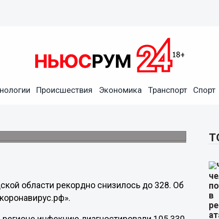
нологии
Происшествия
Экономика
Транспорт
Спорт
вируса выявили в
ки
105,3 тысячи.
Т
ской области рекордно снизилось до 328. Об
коронавирус.рф».