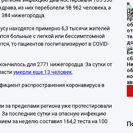
 в регионе инфекцию диагностировали 105 330
рава, из них переболели 98 962 человека, а
 384 нижегородца.
усу находятся примерно 6,3 тысячи жителей
атся больные с легкой или бессимптомной
тся, то пациентов госпитализируют в COVID-
ончилось для 2771 нижегородца. За сутки от
ласти
умерли еще 13 человек
.
фициент распространения коронавируса в
ии за пределами региона уже протестировали
. За последние сутки на опасную инфекцию
ием за неделю составил 164,2 теста на 100
П