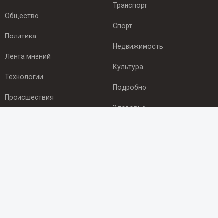
Транспорт
Общество
Спорт
Политика
Недвижимость
Лента мнений
Культура
Технологии
Подробно
Происшествия
Здоровье
Экономика
ПОДПИСКА
Подпишись на рассылку NEWSROOM24
и будь
в курсе новостей в своём городе:
Подписаться