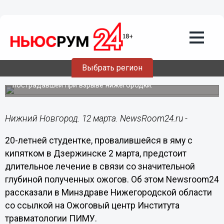
Здоровье
12.03.2021
13:11
Провалившейся в яму с кипятком
девушке из Дзержинска предстоит
длительное лечение
Выбрать регион
Также в Минздраве рассказали о состоянии
пострадавшей при взрыве нижегородки.
Нижний Новгород. 12 марта. NewsRoom24.ru -
20-летней студентке, провалившейся в яму с
кипятком в Дзержинске 2 марта, предстоит
длительное лечение в связи со значительной
глубиной полученных ожогов. Об этом Newsroom24
рассказали в Минздраве Нижегородской области
со ссылкой на Ожоговый центр Института
травматологии ПИМУ.