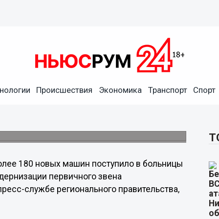
пило в больницы
нологии
Происшествия
Экономика
Транспорт
Спорт
ортом в 2021 году станут ЦРБ
Лысковского районов.
Т
олее 180 новых машин поступило в больницы
дернизации первичного звена
ресс-службе регионального правительства,