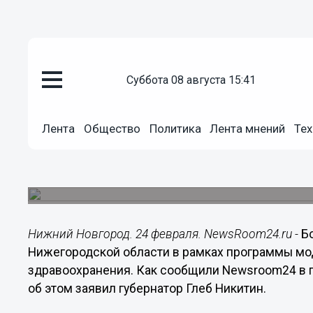
Здоровье
суббота 08 августа 15:41
24.02.2021
21:58
Более 180 новых машин посту
Лента
Общество
Политика
Лента мнений
Тех
Нижегородской области
Лидерами по замене и дооснащению автотрансп
Балахнинского, Городецкого, Лукояновского и 
Нижний Новгород. 24 февраля. NewsRoom24.ru -
Б
Нижегородской области в рамках программы мо
здравоохранения. Как сообщили Newsroom24 в п
об этом заявил губернатор Глеб Никитин.