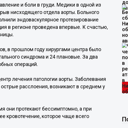
вление и боли в груди. Медики в одной из
зрыв нисходящего отдела аорты. Больного
полнили эндоваскулярное протезирование
ция в регионе проведена впервые. К счастью,
ьницы.
ов, в прошлом году хирургами центра было
ального синдрома и 24 плановые. За два
обных операций.
ентр лечения патологии аорты. Заболевания
и острые расслоения, возникают в среднем у
емя они протекают бессимптомно, а при
е кровотечение, которое чаще всего
П