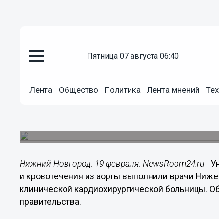
пятница 07 августа 06:40
Здоровье
19.02.2021
13:58
Лента
Общество
Политика
Лента мнений
Тех
Хирурги нижегородского кард
уникальную операцию на аорте
Пациента спасли, и он уже выписан из больниц
Нижний Новгород. 19 февраля. NewsRoom24.ru -
У
и кровотечения из аорты выполнили врачи Ниж
клинической кардиохирургической больницы. Об
правительства.