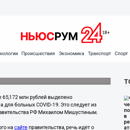
ижегородской области на
нологии
Происшествия
Экономика
Транспорт
Спорт
-19
седатель правительства РФ Михаил
Т
 65,172 млн рублей выделено
 для больных COVID-19. Это следует из
равительства РФ Михаилом Мишустиным.
ого на
сайте
правительства, речь идёт о