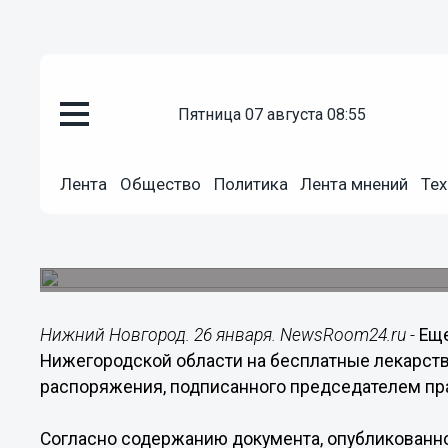
Здоровье
пятница 07 августа 08:55
26.01.2021
19:55
Еще 65 млн рублей выделено Н
Лента
Общество
Политика
Лента мнений
Тех
лекарства для больных COVID
Соответствующее распоряжение подписал пред
Мишустин.
Нижний Новгород. 26 января. NewsRoom24.ru -
Еще
Нижегородской области на бесплатные лекарства
распоряжения, подписанного председателем п
Согласно содержанию документа, опубликованн