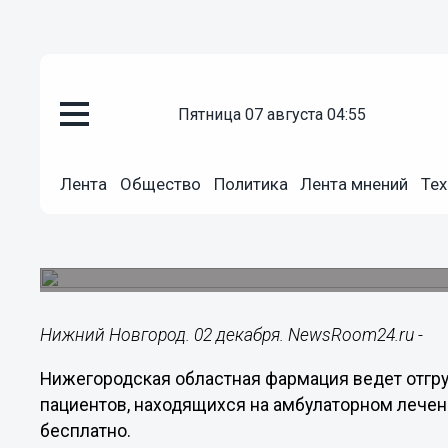
пятница 07 августа 04:55
Здоровье
02.12.2020
10:25
Лента
Общество
Политика
Лента мнений
Тех
Нижегородская областная фар
от коронавируса для амбулато
НОФ заключила контракт с областным минздрав
Нижний Новгород. 02 декабря. NewsRoom24.ru -
Нижегородская областная фармация ведет отгру
пациентов, находящихся на амбулаторном лечен
бесплатно.