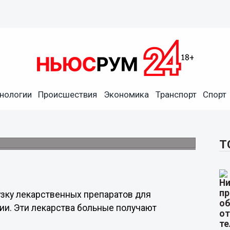
нологии
Происшествия
Экономика
Транспорт
Спорт
мация отгружает лекарства
рного лечения
ом на 120 млн рублей.
Т
зку лекарственных препаратов для
ии. Эти лекарства больные получают