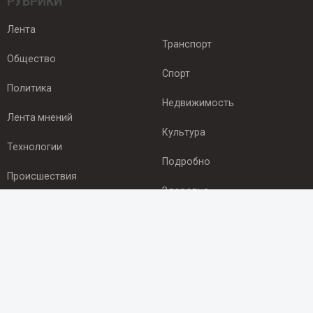
РУБРИКИ
Лента
Транспорт
Общество
Спорт
Политика
Недвижимость
Лента мнений
Культура
Технологии
Подробно
Происшествия
Здоровье
Экономика
ПОДПИСКА
Подпишись на рассылку NEWSROOM24
и будь
в курсе новостей в своём городе: