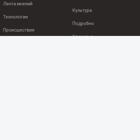
Лента мнений
Культура
Технологии
Подробно
Происшествия
Здоровье
Экономика
ПОДПИСКА
Подпишись на рассылку NEWSROOM24
и будь
в курсе новостей в своём городе:
Подписаться
© 2012 - 2025 ООО "Ньюсрум" (ИА Newsroom24 (Ньюсрум24).
Учредитель — ООО "Ньюсрум"
Свидетельство о регистрации СМИ ИА № ФС 77 - 45920 от 22.07.2011г.
выдано Федеральной службой по надзору в сфере связи,
информационных технологий и массовый коммуникаций.