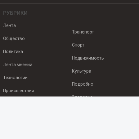
РУБРИКИ
Лента
Транспорт
Общество
Спорт
Политика
Недвижимость
Лента мнений
Культура
Технологии
Подробно
Происшествия
Здоровье
Экономика
ПОДПИСКА
Подпишись на рассылку NEWSROOM24
и будь
в курсе новостей в своём городе: