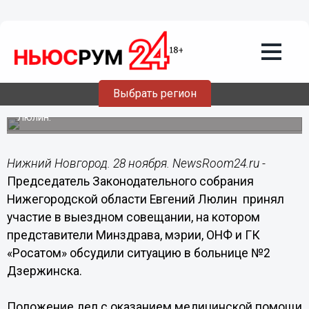
Здоровье
28.11.2020
22:16
Пять из шести участков в Дзержинске
остались без врачей
Выбрать регион
В ситуацию вмешался спикер Заксобрания Евгений
Люлин.
Нижний Новгород. 28 ноября. NewsRoom24.ru -
Председатель Законодательного собрания
Нижегородской области Евгений Люлин принял
участие в выездном совещании, на котором
представители Минздрава, мэрии, ОНФ и ГК
«Росатом» обсудили ситуацию в больнице №2
Дзержинска.
Положение дел с оказанием медицинской помощи