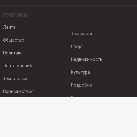
РУБРИКИ
Лента
Транспорт
Общество
Спорт
Политика
Недвижимость
Лента мнений
Культура
Технологии
Подробно
Происшествия
Здоровье
Экономика
ПОДПИСКА
Подпишись на рассылку NEWSROOM24
и будь
в курсе новостей в своём городе: