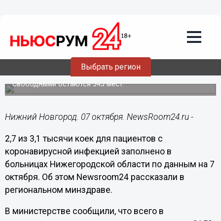
Здоровье
07.10.2020
12:34
2,7 тысячи коек для нижегородцев с
Выбрать регион
коронавирусом заполнены к 7 октября
Свободными остаются 345 мест.
Нижний Новгород. 07 октября. NewsRoom24.ru -
2,7 из 3,1 тысячи коек для пациентов с
коронавирусной инфекцией заполнено в
больницах Нижегородской области по данным на 7
октября. Об этом Newsroom24 рассказали в
региональном минздраве.
В министерстве сообщили, что всего в