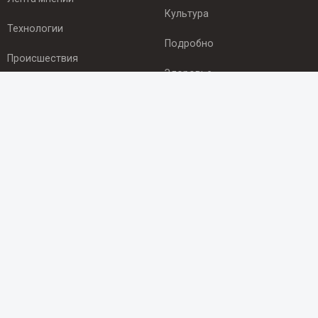
Культура
Технологии
Подробно
Происшествия
Здоровье
Экономика
ПОДПИСКА
Подпишись на рассылку NEWSROOM24
и будь
в курсе новостей в своём городе:
Подписаться
© 2012 - 2025 ООО "Ньюсрум" (ИА Newsroom24 (Ньюсрум24).
Учредитель — ООО "Ньюсрум"
Свидетельство о регистрации СМИ ИА № ФС 77 - 45920 от 22.07.2011г.
выдано Федеральной службой по надзору в сфере связи,
информационных технологий и массовый коммуникаций.
Главный редактор Эмилия Ткаченко. Адрес редакции: Нижний