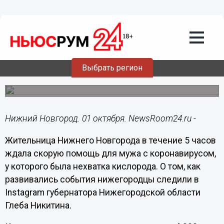
Здоровье
01.10.2020
11:34
Нижегородец с нехваткой кислорода 5
часов ждал COVID-скорую
Выбрать регион
Диспетчер сообщал его жене, что в городе-
миллионнике нет бригад медиков.
Нижний Новгород. 01 октября. NewsRoom24.ru -
Жительница Нижнего Новгорода в течение 5 часов
ждала скорую помощь для мужа с коронавирусом,
у которого была нехватка кислорода. О том, как
развивались события нижегородцы следили в
Instagram губернатора Нижегородской области
Глеба Никитина.