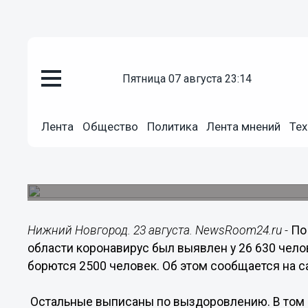
пятница 07 августа 23:14
Здоровье
23.08.2020
11:02
Лента
Общество
Политика
Лента мнений
Тех
В Нижегородской области за с
117 человек
По выздоровлению выписан 41 пациент.
Нижний Новгород. 23 августа. NewsRoom24.ru -
По
области коронавирус был выявлен у 26 630 чело
борются 2500 человек. Об этом сообщается на 
Остальные выписаны по выздоровлению. В том 