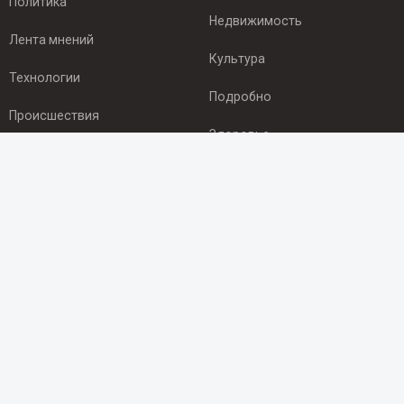
Политика
Недвижимость
Лента мнений
Культура
Технологии
Подробно
Происшествия
Здоровье
Экономика
ПОДПИСКА
Подпишись на рассылку NEWSROOM24
и будь
в курсе новостей в своём городе:
Подписаться
© 2012 - 2025 ООО "Ньюсрум" (ИА Newsroom24 (Ньюсрум24).
Учредитель — ООО "Ньюсрум"
Свидетельство о регистрации СМИ ИА № ФС 77 - 45920 от 22.07.2011г.