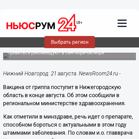
Здоровье
21.08.2020
12:32
Вакцина от гриппа прибудет в
Выбрать регион
Нижегородскую область в августе
Привиться рекомендуют в сентябре-октябре.
Нижний Новгород. 21 августа. NewsRoom24.ru -
Вакцина от гриппа поступит в Нижегородскую
область в конце августа. Об этом сообщили в
региональном министерстве здравоохранения.
Как отметили в минздраве, речь идет о препарате,
способном бороться с актуальными в этом году
штаммами заболевания. По словам и.о. главврача