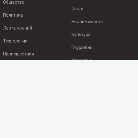
Общество
Спорт
Политика
Недвижимость
Лента мнений
Культура
Технологии
Подробно
Происшествия
Здоровье
Экономика
ПОДПИСКА
Подпишись на рассылку NEWSROOM24
и будь
в курсе новостей в своём городе:
Подписаться