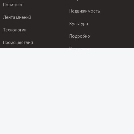
Политика
Недвижимость
Лента мнений
Культура
Технологии
Подробно
Происшествия
Здоровье
Экономика
ПОДПИСКА
Подпишись на рассылку NEWSROOM24
и будь
в курсе новостей в своём городе:
Подписаться
© 2012 - 2025 ООО "Ньюсрум" (ИА Newsroom24 (Ньюсрум24).
Учредитель — ООО "Ньюсрум"