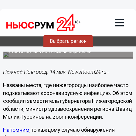
Здоровье
14.05.2020
14:59
Семья названа основным источником
Выбрать регион
COVID-заражения нижегородцев
В трети случаев источник не определен.
Нижний Новгород. 14 мая. NewsRoom24.ru -
Названы места, где нижегородцы наиболее часто
подхватывают коронавирусную инфекцию. Об этом
сообщил заместитель губернатора Нижегородской
области, министр здравоохранения региона Давид
Мелик-Гусейнов на zoom-конференции.
Напомним
,по каждому случаю обнаружения