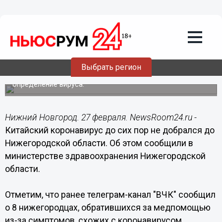
Здоровье
27.02.2020
13:40
Нижегородский Минздрав не нашел
больных коронавирусом в регионе
Выбрать регион
В регионе есть единственная в ПФО тест-система на
определение вируса.
Нижний Новгород. 27 февраля. NewsRoom24.ru -
Китайский коронавирус до сих пор не добрался до
Нижегородской области. Об этом сообщили в
министерстве здравоохранения Нижегородской
области.
Отметим, что ранее телеграм-канал "ВЧК" сообщил
о 8 нижегородцах, обратившихся за медпомощью
из-за симптомов, схожих с коронавирусом.