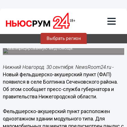
Здоровье
30.09.2019
17:44
Сельский ФАП открыли в Сеченовском
районе Нижегородской области
Выбрать регион
Более 780 жителей села Болтинка получат
квалифицированную медпомощь.
Нижний Новгород. 30 сентября. NewsRoom24.ru -
Новый фельдшерско-акушерский пункт (ФАП)
появился в селе Болтинка Сеченовского района.
Об этом сообщает пресс-служба губернатора и
правительства Нижегородской области.
Фельдшерско-акушерский пункт расположен
одноэтажном здании модульного типа. Для
маломобильных пациентов предусмотрен пандус с