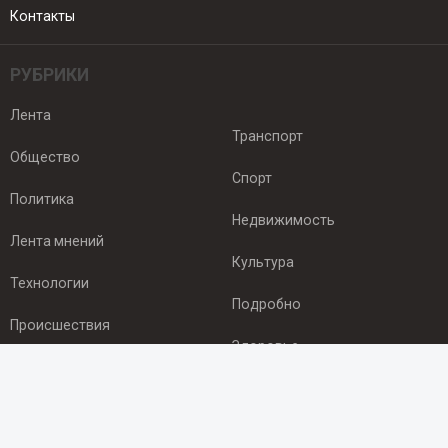
Контакты
РУБРИКИ
Лента
Транспорт
Общество
Спорт
Политика
Недвижимость
Лента мнений
Культура
Технологии
Подробно
Происшествия
Здоровье
Экономика
ПОДПИСКА
Подпишись на рассылку NEWSROOM24
и будь
в курсе новостей в своём городе: