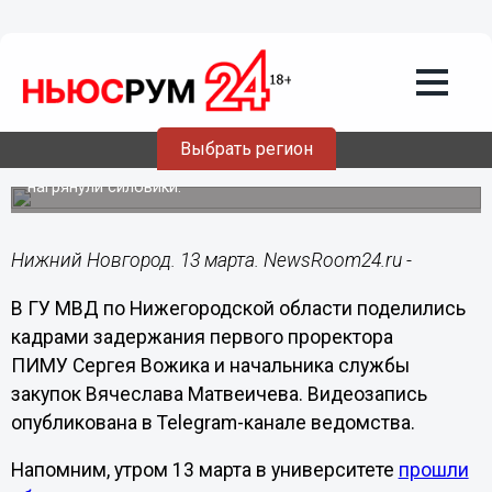
Видео
13.03.2025
16:08
Задержание сотрудников ПИМУ в
Нижнем Новгороде сняли на видео
Выбрать регион
Сегодня утром к двум работникам университета
нагрянули силовики.
Нижний Новгород. 13 марта. NewsRoom24.ru -
В ГУ МВД по Нижегородской области поделились
кадрами задержания первого проректора
ПИМУ Сергея Вожика и начальника службы
закупок Вячеслава Матвеичева. Видеозапись
опубликована в Telegram-канале ведомства.
Напомним, утром 13 марта в университете
прошли