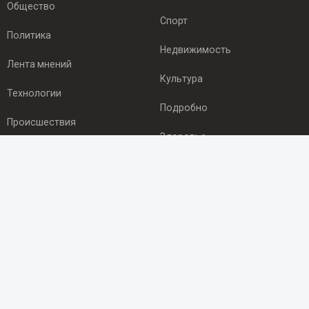
Общество
Спорт
Политика
Недвижимость
Лента мнений
Культура
Технологии
Подробно
Происшествия
Здоровье
Экономика
ПОДПИСКА
Подпишись на рассылку NEWSROOM24
и будь
в курсе новостей в своём городе:
Подписаться