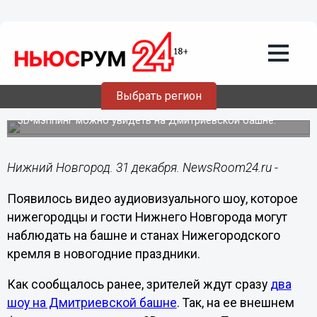
Видео
31.12.2021
19:54
Аудиовизуальное шоу украсило башню
Выбрать регион
кремля в Нижнем Новгороде
3D-мэппинг можно увидеть на Дмитриевской башне.
Нижний Новгород. 31 декабря. NewsRoom24.ru -
Появилось видео аудиовизуального шоу, которое
нижегородцы и гости Нижнего Новгорода могут
наблюдать на башне и станах Нижегородского
кремля в новогодние праздники.
Как сообщалось ранее, зрителей ждут сразу
два
шоу на Дмитриевской башне
. Так, на ее внешнем