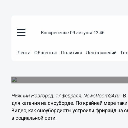
воскресенье 09 августа 12:46
Видео
17.02.2021
11:02
Лента
Общество
Политика
Лента мнений
Тех
Сноубордисты устроили фрирай
Федоровского в Нижнем Новг
Нижегородцам показалось это опасным занятие
Нижний Новгород. 17 февраля. NewsRoom24.ru -
В
для катания на сноуборде. По крайней мере так
Видео, как сноубордисты устроили фрирайд на 
в социальной сети.