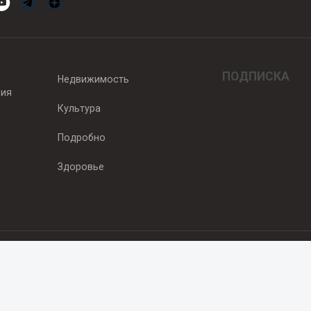
ПОДПИСКА
Недвижимость
вия
Культура
Подробно
Здоровье
едитель — ООО "Ньюсрум"
2011г. выдано Федеральной службой по надзору в сфере связи, информа
од, ул. Пискунова. 59, п.14, оф. 606
.ru
, охраняются в соответствии с законодательством РФ, в том числе 
 Публикации с пометкой «На правах рекламы» и материалы, размещенны
ть информации, содержащейся в рекламных текстах. 18+