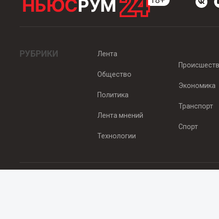
РУБРИКИ
Лента
Происшест
Общество
Экономика
Политика
Транспорт
Лента мнений
Спорт
Технологии
© 2012 - 2025 ООО "Ньюсрум" (ИА Newsroom24 (Ньюсрум24). Учр
Свидетельство о регистрации СМИ ИА № ФС 77 - 45920 от 22.07.
Главный редактор Эмилия Ткаченко. Адрес редакции: Нижний Новгор
Телефон: +79965565378, E-mail:
sales@newsroom24.ru
Все права на материалы, размещенные на сайте
www.newsroom24
материалов сайта гиперссылка
www.newsroom24.ru
обязательна.
Редакция Newsroom24 не несет ответственности за достовернос