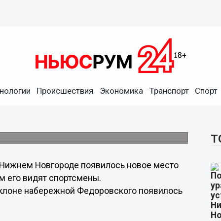
нологии
Происшествия
Экономика
Транспорт
Спорт
д на склоне набережной
ороде
м.
Т
 Нижнем Новгороде появилось новое место
им его видят спортсмены.
склоне набережной Федоровского появилось