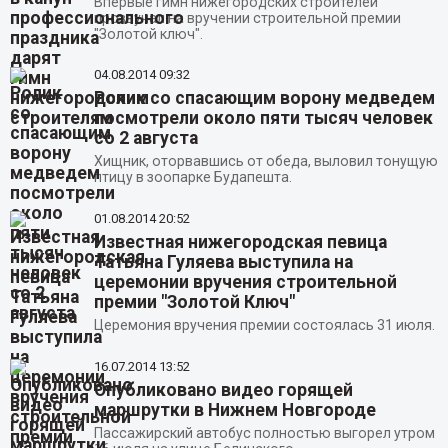
Впервые гимн нижегородских строителей
прозвучал на вручении строительной премии
"Золотой ключ".
04.08.2014
09:32
Ролик со спасающим ворону медведем
посмотрели около пяти тысяч человек
со 2 августа
Хищник, оторвавшись от обеда, выловил тонущую
птицу в зоопарке Будапешта.
01.08.2014
20:52
Известная нижегородская певица
Татьяна Гуляева выступила на
церемонии вручения строительной
премии "Золотой Ключ"
Церемония вручения премии состоялась 31 июля.
16.07.2014
13:52
Опубликовано видео горящей
маршрутки в Нижнем Новгороде
Пассажирский автобус полностью выгорел утром