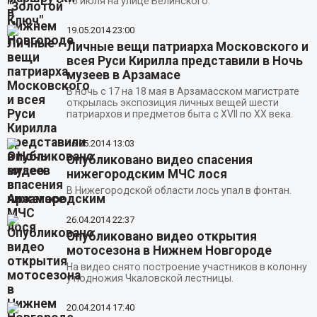
16 июля на улице Белинского.
19.05.2014
23:00
Личные вещи патриарха Московского и
всея Руси Кирилла представили в Ночь
музеев в Арзамасе
В ночь с 17 на 18 мая в Арзамасском магистрате
открылась экспозиция личных вещей шести
патриархов и предметов быта с XVII по XX века.
16.05.2014
13:03
Опубликовано видео спасения
нижегородским МЧС лося
В Нижегородской области лось упал в фонтан.
26.04.2014
22:37
Опубликовано видео открытия
мотосезона в Нижнем Новгороде
На видео снято построение участников в колонну
у подножия Чкаловской лестницы.
20.04.2014
17:40