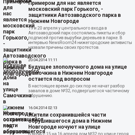
Примером для нас является
московский парк Горького, -
защитники Автозаводского парка в
Нижнем Новгороде
19 и 20 апреля у центрального входа в
Автозаводский парк состоялись пикеты и сбор
подписей против вырубки деревьев в парке. В
интервью NewsRoom24 нижегородские активисты
назвали причины своих протестов.
20.04.2014
11:11
Будущее злополучного дома на улице
Самочкина в Нижнем Новгороде
остается под вопросом
В настоящее время до сих пор не начат разбор
завалов в доме №32, подвергшегося частичному
обрушению.
16.04.2014
02:13
Жители сохранившейся части
обрушившегося дома в Нижнем
Новгороде ночуют на улице
В ночь с 15 на 16 апреля дом №32 по улице героя