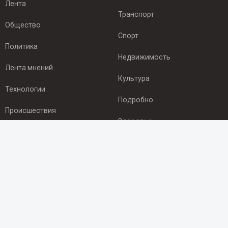
Лента
Транспорт
Общество
Спорт
Политика
Недвижимость
Лента мнений
Культура
Технологии
Подробно
Происшествия
Здоровье
Экономика
ПОДПИСКА
Подпишись на рассылку NEWSROOM24
и будь
в курсе новостей в своём городе:
Подписаться