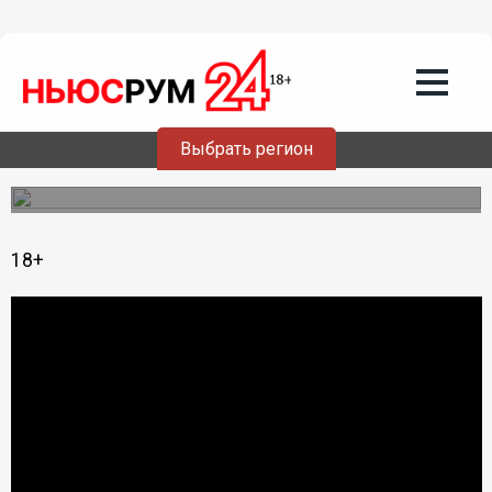
Видео
12.01.2013
16:49
Юные и не очень нижегородцы с
успехом осваивают склоны
Выбрать регион
Печерского оврага
18+