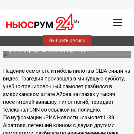
Видео
02.09.2012
22:50
Падение самолета и гибель пилота в
США сняли на видео
Сегодня распространили видео, на котором видно как
Выбрать регион
самолет внезапно уходит направо и стремительно
снижается, взрываясь при соприкосновении с землей.
Просмотр разрешен лицам старше 16 лет.
Падение самолета и гибель пилота в США сняли на
видео. Трагедия произошла в минувшую субботу,
учебно-тренировочный самолет разбился в
американском штате Айова на глазах у тысяч
посетителей авиашоу, пилот погиб, передает
телеканал CNN со ссылкой на полицию.
По иyформации «РИА Новости »самолет L-39
Albatross, летевший клином с двумя другими
самолетами, разбился по невыясненным пока