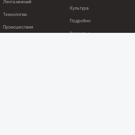
Лента мнений
Культура
Технологии
Подробно
Происшествия
Здоровье
Экономика
ПОДПИСКА
Подпишись на рассылку NEWSROOM24
и будь
в курсе новостей в своём городе:
Подписаться
© 2012 - 2025 ООО "Ньюсрум" (ИА Newsroom24 (Ньюсрум24).
Учредитель — ООО "Ньюсрум"
Свидетельство о регистрации СМИ ИА № ФС 77 - 45920 от 22.07.2011г.
выдано Федеральной службой по надзору в сфере связи,
информационных технологий и массовый коммуникаций.