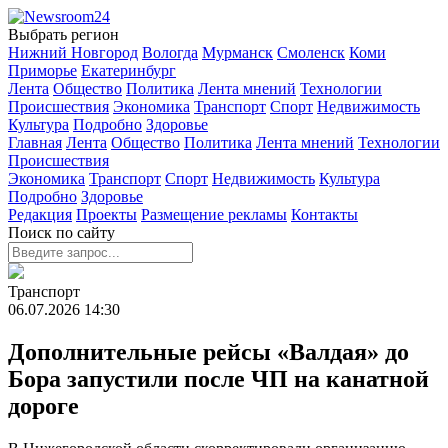
Выбрать регион
Нижний Новгород
Вологда
Мурманск
Смоленск
Коми
Приморье
Екатеринбург
Лента
Общество
Политика
Лента мнений
Технологии
Происшествия
Экономика
Транспорт
Спорт
Недвижимость
Культура
Подробно
Здоровье
Главная
Лента
Общество
Политика
Лента мнений
Технологии
Происшествия
Экономика
Транспорт
Спорт
Недвижимость
Культура
Подробно
Здоровье
Редакция
Проекты
Размещение рекламы
Контакты
Поиск по сайту
Транспорт
06.07.2026
14:30
Дополнительные рейсы «Валдая» до
Бора запустили после ЧП на канатной
дороге