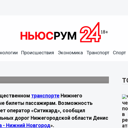
казаться от бумажных
нологии
Происшествия
Экономика
Транспорт
Спорт
ез печати чеков. Новую систему планируют
х.
Т
бщественном
транспорте
Нижнего
ые билеты пассажирам. Возможность
ет оператор «Ситикард», сообщил
ильных дорог Нижегородской области Денис
 - Нижний Новгород
».