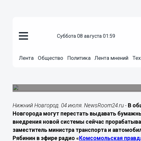
Транспорт
суббота 08 августа 01:59
04.07.2026
15:00
В Нижнем Новгороде могут от
Лента
Общество
Политика
Лента мнений
Тех
билетов в транспорте
Власти рассматривают переход на валидаторы б
сначала протестировать на отдельных маршрута
Нижний Новгород. 04 июля. NewsRoom24.ru -
В о
Новгорода могут перестать выдавать бумажн
внедрения новой системы сейчас прорабатыва
заместитель министра транспорта и автомоб
Рябинин
в эфире радио «
Комсомольская правда