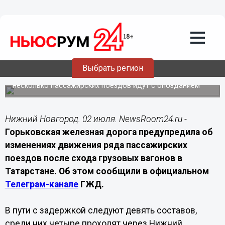
Транспорт
02.07.2026
10:00
Поезда в Нижний Новгород
задерживаются после схода вагонов в
Татарстане
Выбрать регион
Из-за происшествия на Горьковской железной дороге
несколько пассажирских поездов идут с опозданием
Нижний Новгород. 02 июля. NewsRoom24.ru -
Горьковская железная дорога предупредила об
изменениях движения ряда пассажирских
поездов после схода грузовых вагонов в
Татарстане. Об этом сообщили в официальном
Телеграм-канале
ГЖД.
В пути с задержкой следуют девять составов,
среди них четыре проходят через Нижний