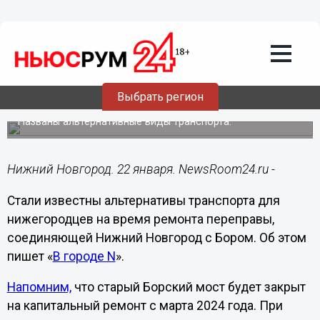
Транспорт
22.01.2024
10:41
Как будут ездить нижегородцы во
Выбрать регион
время ремонта Борского моста
Названы альтернативные виды транспорта.
Нижний Новгород. 22 января. NewsRoom24.ru -
Стали известны альтернативы транспорта для
нижегородцев на время ремонта переправы,
соединяющей Нижний Новгород с Бором. Об этом
пишет «
В городе N
».
Напомним,
что старый Борский мост будет закрыт
на капитальный ремонт с марта 2024 года. При