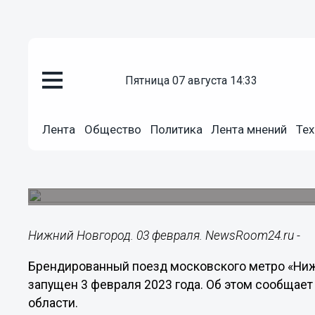
пятница 07 августа 14:33
Транспорт
03.02.2023
23:22
Лента
Общество
Политика
Лента мнений
Тех
Поезд «Нижний Новгород» пуст
линии столичного метро
Брендированный поезд будет курсировать в теч
Нижний Новгород. 03 февраля. NewsRoom24.ru -
Брендированный поезд московского метро «Ниж
запущен 3 февраля 2023 года. Об этом сообщае
области.