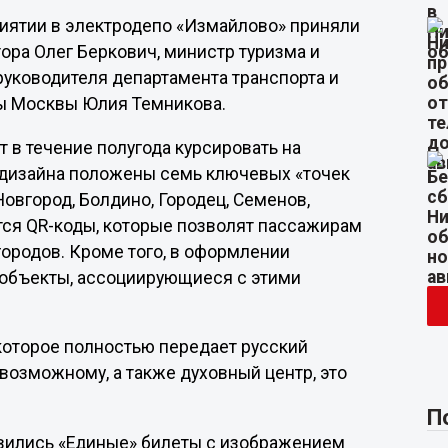
иятии в электродепо «Измайлово» приняли
тора Олег Беркович, министр туризма и
руководителя департамента транспорта и
ы Москвы Юлия Темникова.
 в течение полугода курсировать на
 дизайна положены семь ключевых «точек
овгород, Болдино, Городец, Семенов,
тся QR-коды, которые позволят пассажирам
городов. Кроме того, в оформлении
объекты, ассоциирующиеся с этими
 которое полностью передает русский
невозможному, а также духовный центр, это
П
явились «Единые» билеты с изображением