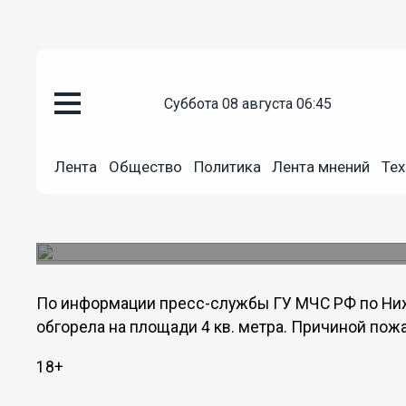
Транспорт
суббота 08 августа 06:45
15.06.2013
12:16
Автомобиль сгорел из-за детс
Лента
Общество
Политика
Лента мнений
Тех
Новгороде
14 июня в 14.14 очевидцы сообщили о загорани
в Автозаводском районе.
По информации пресс-службы ГУ МЧС РФ по Ниж
обгорела на площади 4 кв. метра. Причиной пож
18+