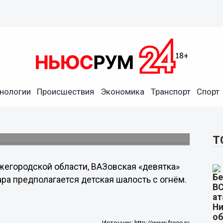
кой игры в Нижнем
нологии
Происшествия
Экономика
Транспорт
Спорт
и автомобиля у дома №6 по улице Спутника
Т
егородской области, ВАЗовская «девятка»
ара предполагается детская шалость с огнём.
Источник:
http://www.freee.ru