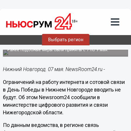
Технологии
07.05.2025
15:06
В Нижнем Новгороде не планируется
Выбрать регион
ограничение интернета на 9 Мая
Ранее подобные меры были приняты с 7 по 9 мая.
Нижний Новгород. 07 мая. NewsRoom24.ru -
Ограничений на работу интернета и сотовой связи
в День Победы в Нижнем Новгороде вводить не
будут. Об этом Newsroom24 сообщили в
министерстве цифрового развития и связи
Нижегородской области.
По данным ведомства, в регионе связь