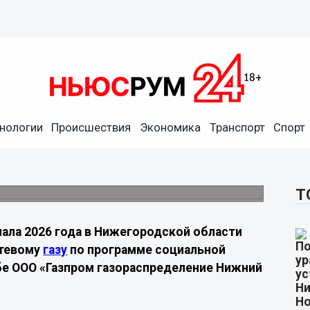
чили к газу в
нологии
Происшествия
Экономика
Транспорт
Спорт
ла года
я подключили свыше 1,5 тыс.
ии до 210 тыс. рублей.
Т
чала 2026 года в Нижегородской области
етевому
газу
по программе социальной
бе ООО «Газпром газораспределение Нижний