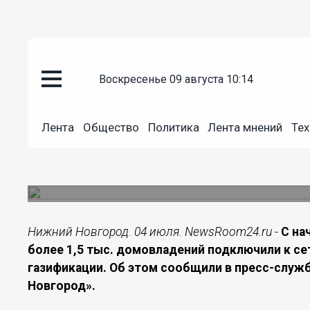
Недвижимость
воскресенье 09 августа 10:14
04.07.2026
10:00
Более 1,5 тысячи домов подклю
Лента
Общество
Политика
Лента мнений
Тех
Нижегородской области с нача
По программе социальной газификации с январ
домовладений. Для льготников доступны субсид
Нижний Новгород. 04 июля. NewsRoom24.ru -
С на
более 1,5 тыс. домовладений подключили к с
газификации. Об этом сообщили в пресс-служ
Новгород».