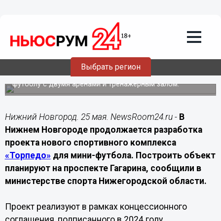
Недвижимость
25.05.2026
21:40
Новый спорткомплекс «Торпедо» за 2,1
млрд построят на Гагарина
Выбрать регион
В Нижнем Новгороде проектируют центр по мини-
футболу с двумя аренами и тренажерным залом.
Нижний Новгород. 25 мая. NewsRoom24.ru -
В
Нижнем Новгороде продолжается разработка
проекта нового спортивного комплекса
«Торпедо»
для мини-футбола. Построить объект
планируют на проспекте Гагарина, сообщили в
министерстве спорта Нижегородской области.
Проект реализуют в рамках концессионного
соглашения, подписанного в 2024 году.