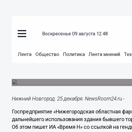
воскресенье 09 августа 12:48
Недвижимость
25.12.2025
18:45
Лента
Общество
Политика
Лента мнений
Тех
НОФ выбирает формат будущег
бывшего ТЦ «Этажи»
Здание могут отдать под медицину или на прода
Нижний Новгород. 25 декабря. NewsRoom24.ru -
Госпредприятие «Нижегородская областная фар
дальнейшего использования здания бывшего тор
Об этом пишет ИА «Время Н» со ссылкой на ген