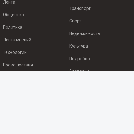
Лента
Транспорт
Общество
Спорт
Политика
Недвижимость
Лента мнений
Культура
Технологии
Подробно
Происшествия
Здоровье
Экономика
ПОДПИСКА
Подпишись на рассылку NEWSROOM24
и будь
в курсе новостей в своём городе:
Подписаться