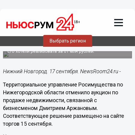
Недвижимость
17.09.2025
10:30
Росимущество сняло с торгов
имущество нижегородского
Выбрать регион
бизнесмена Аржанова
Его хотели реализовать за 61 млн рублей.
Нижний Новгород. 17 сентября. NewsRoom24.ru -
Территориальное управление Росимущества по
Нижегородской области отменило аукцион по
продаже недвижимости, связанной с
бизнесменом Дмитрием Аржановым.
Соответствующее решение размещено на сайте
торгов 15 сентября.