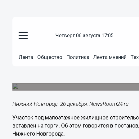
четверг 06 августа 17:05
Недвижимость
26.12.2024
15:08
Лента
Общество
Политика
Лента мнений
Тех
Участок под ИЖС в нижегород
торги за 527 тысяч рублей
Аукцион проведет мэрия Нижнего Новгорода.
Нижний Новгород. 26 декабря. NewsRoom24.ru -
Участок под малоэтажное жилищное строительс
вставлен на торги. Об этом говорится в постано
Нижнего Новгорода.