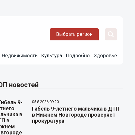
Выбрать регион
Недвижимость
Культура
Подробно
Здоровье
ОП новостей
05.8.2026 09:20
Гибель 9-летнего мальчика в ДТП
в Нижнем Новгороде проверяет
прокуратура